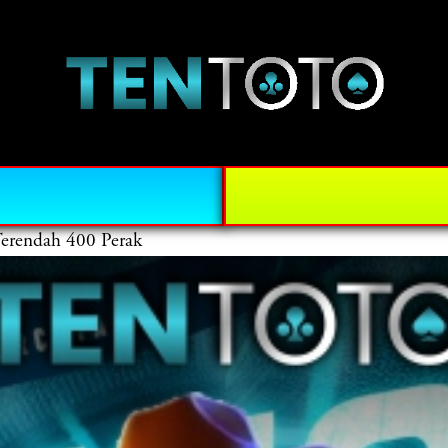
erendah 400 Perak