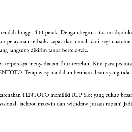
g rendah hingga 400 perak. Dengan begitu situs ini dijuluki
an pelayanan terbaik, cepat dan ramah dari segi customer
ang langsung dikirim tanpa bertele-tele.
terpercaya menyediakan fitur tersebut. Kini para pecinta
u TENTOTO. Tetap waspada dalam bermain disitus yang tidak
h, dikarenakan TENTOTO memiliki RTP Slot yang cukup besar
sional, jackpot maxwin dan withdraw jutaan rupiah! Jadi